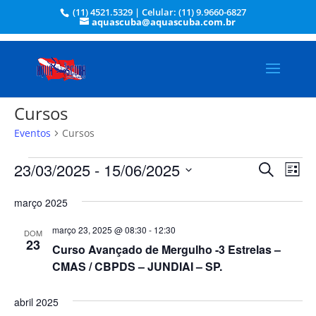
(11) 4521.5329 | Celular: (11) 9.9660-6827
aquascuba@aquascuba.com.br
Cursos
Eventos
Cursos
Eventos
Pesqui
Na
23/03/2025
 - 
15/06/2025
Procurar
Lista
do
e
eventos
Selecione
vis
navega
março 2025
a
Eve
de
data.
março 23, 2025 @ 08:30
-
12:30
DOM
visuais
23
Curso Avançado de Mergulho -3 Estrelas –
de
CMAS / CBPDS – JUNDIAI – SP.
Evento
abril 2025