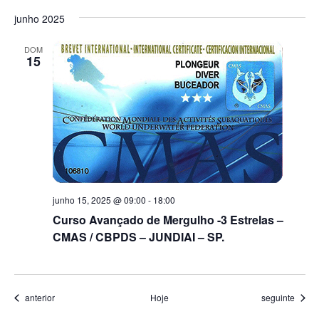
junho 2025
DOM
15
junho 15, 2025 @ 09:00
-
18:00
Curso Avançado de Mergulho -3 Estrelas –
CMAS / CBPDS – JUNDIAI – SP.
Eventos
Eventos
anterior
Hoje
seguinte