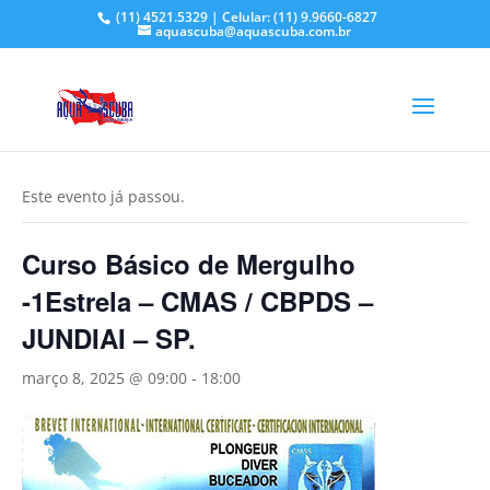
(11) 4521.5329 | Celular: (11) 9.9660-6827
aquascuba@aquascuba.com.br
« Todos Eventos
Este evento já passou.
Curso Básico de Mergulho
-1Estrela – CMAS / CBPDS –
JUNDIAI – SP.
março 8, 2025 @ 09:00
-
18:00