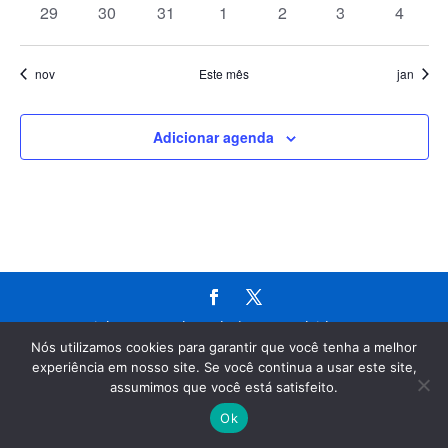
0
0
0
0
0
0
0
29
30
31
1
2
3
4
eventos
eventos
eventos
eventos
eventos
eventos
evento
nov
Este mês
jan
Adicionar agenda
Copyright Aquascuba Ltda | Desenvolvido por Sua
Nós utilizamos cookies para garantir que você tenha a melhor
Empresa na Internet.net
experiência em nosso site. Se você continua a usar este site,
assumimos que você está satisfeito.
Ok